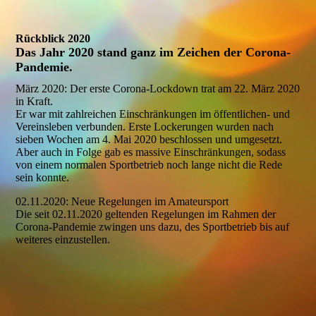
Rückblick 2020
Das Jahr 2020 stand ganz im Zeichen der Corona-
Pandemie.
März 2020: Der erste Corona-Lockdown trat am 22. März 2020
in Kraft.
Er war mit zahlreichen Einschränkungen im öffentlichen- und
Vereinsleben verbunden. Erste Lockerungen wurden nach
sieben Wochen am 4. Mai 2020 beschlossen und umgesetzt.
Aber auch in Folge gab es massive Einschränkungen, sodass
von einem normalen Sportbetrieb noch lange nicht die Rede
sein konnte.
02.11.2020: Neue Regelungen im Amateursport
Die seit 02.11.2020 geltenden Regelungen im Rahmen der
Corona-Pandemie zwingen uns dazu, des Sportbetrieb bis auf
weiteres einzustellen.