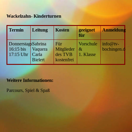
Wackelzahn- Kinderturnen
Termin
Leitung
Kosten
geeignet
Anmeldung
für
Donnerstags
Sabrina
Für
Vorschule
info@tv-
16:15 bis
Vaquera
Mitglieder
&
bochingen.de
17:15 Uhr
Carla
des TVB
1. Klasse
Bielert
kostenfrei
Weitere Informationen:
Parcours, Spiel & Spaß